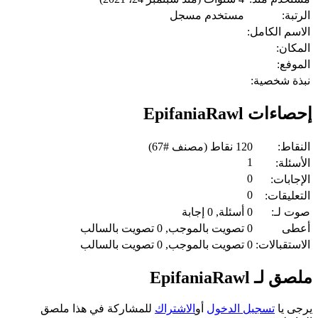
الرتبة:
مستخدم مسجل
الاسم الكامل:
المكان:
الموفع:
نبذة شخصية:
إحصاءات EpifaniaRawl
النقاط:
120
نقاط (مصنف #
67
)
1
الأسئلة:
0
الإجابات:
0
التعليقات:
صوت لـ:
0
أسئلة,
0
إجابة
أعطى
0
تصويت بالموجب,
0
تصويت بالسالب
الاستقبالات:
0
تصويت بالموجب,
0
تصويت بالسالب
ملصق لـ EpifaniaRawl
يرجى يا
تسجيل الدخول
أو
الاشتراك
للمشاركة في هذا ملصق