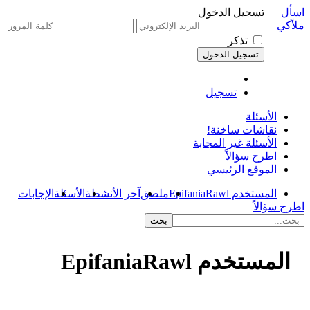
اسأل
تسجيل الدخول
ملاًكي
تذكر
تسجيل
الأسئلة
نقاشات ساخنة!
الأسئلة غير المجابة
اطرح سؤالاً
الموقع الرئيسي
المستخدم EpifaniaRawl
ملصق
آخر الأنشطة
الأسئلة
الإجابات
اطرح سؤالاً
المستخدم EpifaniaRawl