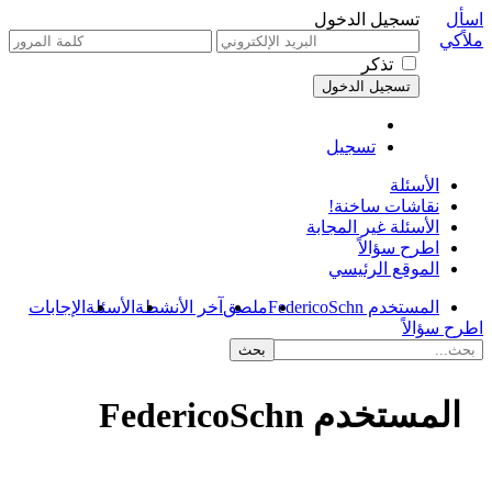
اسأل
تسجيل الدخول
ملاًكي
تذكر
تسجيل
الأسئلة
نقاشات ساخنة!
الأسئلة غير المجابة
اطرح سؤالاً
الموقع الرئيسي
المستخدم FedericoSchn
ملصق
آخر الأنشطة
الأسئلة
الإجابات
اطرح سؤالاً
المستخدم FedericoSchn