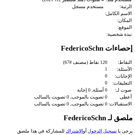
الرتبة:
مستخدم مسجل
الاسم الكامل:
المكان:
الموفع:
نبذة شخصية:
إحصاءات FedericoSchn
النقاط:
120
نقاط (مصنف #
67
)
1
الأسئلة:
0
الإجابات:
0
التعليقات:
صوت لـ:
0
أسئلة,
0
إجابة
أعطى
0
تصويت بالموجب,
0
تصويت بالسالب
الاستقبالات:
0
تصويت بالموجب,
0
تصويت بالسالب
ملصق لـ FedericoSchn
يرجى يا
تسجيل الدخول
أو
الاشتراك
للمشاركة في هذا ملصق