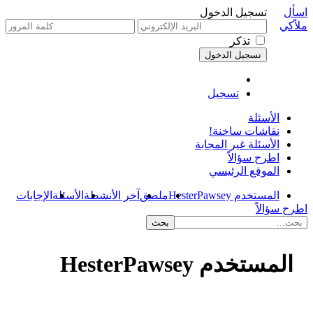
اسأل
تسجيل الدخول
ملاًكي
تذكر
تسجيل
الأسئلة
نقاشات ساخنة!
الأسئلة غير المجابة
اطرح سؤالاً
الموقع الرئيسي
المستخدم HesterPawsey
ملصق
آخر الأنشطة
الأسئلة
الإجابات
اطرح سؤالاً
المستخدم HesterPawsey