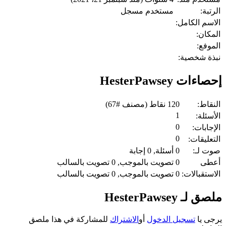
الرتبة:
مستخدم مسجل
الاسم الكامل:
المكان:
الموفع:
نبذة شخصية:
إحصاءات HesterPawsey
النقاط:
120
نقاط (مصنف #
67
)
1
الأسئلة:
0
الإجابات:
0
التعليقات:
صوت لـ:
0
أسئلة,
0
إجابة
أعطى
0
تصويت بالموجب,
0
تصويت بالسالب
الاستقبالات:
0
تصويت بالموجب,
0
تصويت بالسالب
ملصق لـ HesterPawsey
يرجى يا
تسجيل الدخول
أو
الاشتراك
للمشاركة في هذا ملصق