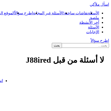
اسأل ملاًكي
الأسئلة
نقاشات ساخنة!
الأسئلة غير المجابة
اطرح سؤالاً
الموقع ال
ملصق
آخر الأنشطة
الأسئلة
الإجابات
اطرح سؤالاً
لا أسئلة من قبل J88ired
...
ات