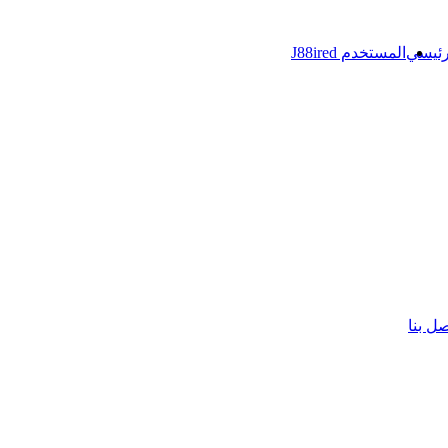
رئيسي
المستخدم J88ired
صل بنا