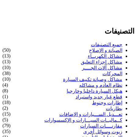
التصنيفات
جميع التصنيفات
(50)
الصيانة و الإصلاح
(13)
مشاكل الكهربــاء
(13)
مشاكل اجزاء التعليق
(10)
مشاكل آلات الجــــر
(38)
المحركات
(10)
مشاكل وصيانة تكييف السيارة
(4)
نظام العادم و مشاكله
(8)
هيكل السيارة داخليا وخارجيا
(1)
قطع غيار جديد واستيراد
(18)
إطارات وجنوط
(2)
بطاريات
(15)
تعـــديل الســـيارات و الإضافات
(5)
كــماليــات السيـــارات و الإكسسوارات
(79)
مقارنــــات السيارات
(35)
زيوت وسوائل أخرى