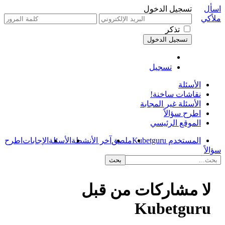
اسأل
تسجيل الدخول
ملاًكي
تذكر
تسجيل
الأسئلة
نقاشات ساخنة!
الأسئلة غير المجابة
اطرح سؤالاً
الموقع الرئيسي
المستخدم Kubetguru
ملصق
آخر الأنشطة
الأسئلة
الإجابات
اطرح
سؤالاً
لا مشاركات من قبل
Kubetguru