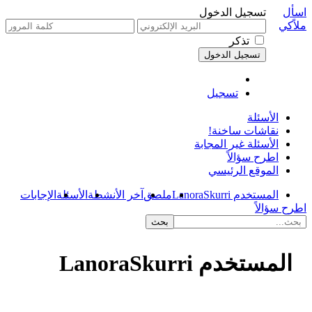
اسأل
تسجيل الدخول
ملاًكي
تذكر
تسجيل
الأسئلة
نقاشات ساخنة!
الأسئلة غير المجابة
اطرح سؤالاً
الموقع الرئيسي
المستخدم LanoraSkurri
ملصق
آخر الأنشطة
الأسئلة
الإجابات
اطرح سؤالاً
المستخدم LanoraSkurri