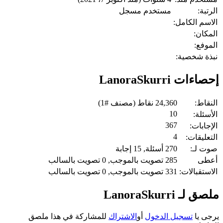
الرتبة:
مستخدم مسجل
الاسم الكامل:
المكان:
الموفع:
نبذة شخصية:
إحصاءات LanoraSkurri
النقاط:
24,360
نقاط (مصنف #
1
)
10
الأسئلة:
367
الإجابات:
4
التعليقات:
صوت لـ:
270
أسئلة,
15
إجابة
أعطى
285
تصويت بالموجب,
0
تصويت بالسالب
الاستقبالات:
331
تصويت بالموجب,
0
تصويت بالسالب
ملصق لـ LanoraSkurri
يرجى يا
تسجيل الدخول
أو
الاشتراك
للمشاركة في هذا ملصق