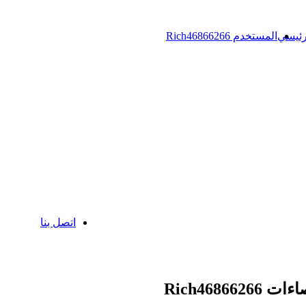
رئيسي
المستخدم Rich46866266
اتصل بنا
 Rich46866266