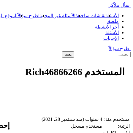
اسأل ملاًكي
الأسئلة
نقاشات ساخنة!
الأسئلة غير المجابة
اطرح سؤالاً
الموقع ال
ملصق
آخر الأنشطة
الأسئلة
الإجابات
اطرح سؤالاً
المستخدم Rich46866266
...
مستخدم منذ:
4 سنوات (منذ سبتمبر 28، 2021)
إحصاءات
الرتبة:
مستخدم مسجل
الاسم الكامل: