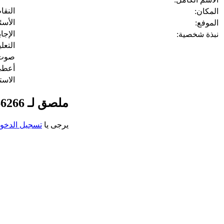
النقا
المكان:
الأسئ
الموفع:
الإجا
نبذة شخصية:
التعل
صوت 
أعط
الاست
ملصق لـ Rich46866266
يرجى يا
تسجيل الدخو