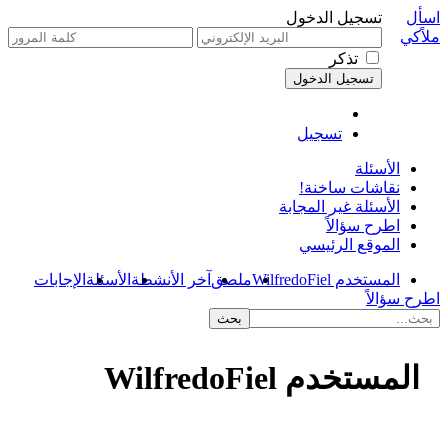
اسأل
تسجيل الدخول
ملاًكي
تذكر
تسجيل
الأسئلة
نقاشات ساخنة!
الأسئلة غير المجابة
اطرح سؤالاً
الموقع الرئيسي
المستخدم WilfredoFiel
ملصق
آخر الأنشطة
الأسئلة
الإجابات
اطرح سؤالاً
المستخدم WilfredoFiel