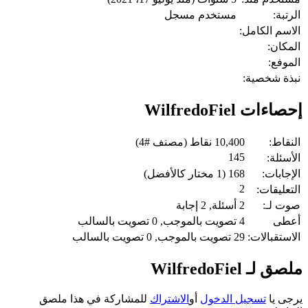
الرتبة:
مستخدم مسجل
الاسم الكامل:
المكان:
الموفع:
نبذة شخصية:
إحصاءات WilfredoFiel
النقاط:
10,400
نقاط (مصنف #
4
)
145
الأسئلة:
الإجابات:
168
(
1
مختار كالأفضل)
2
التعليقات:
صوت لـ:
2
أسئلة,
2
إجابة
أعطى
4
تصويت بالموجب,
0
تصويت بالسالب
الاستقبالات:
29
تصويت بالموجب,
0
تصويت بالسالب
ملصق لـ WilfredoFiel
يرجى يا
تسجيل الدخول
أو
الاشتراك
للمشاركة في هذا ملصق