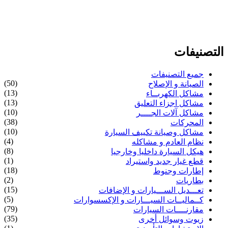
التصنيفات
جميع التصنيفات
(50)
الصيانة و الإصلاح
(13)
مشاكل الكهربــاء
(13)
مشاكل اجزاء التعليق
(10)
مشاكل آلات الجــــر
(38)
المحركات
(10)
مشاكل وصيانة تكييف السيارة
(4)
نظام العادم و مشاكله
(8)
هيكل السيارة داخليا وخارجيا
(1)
قطع غيار جديد واستيراد
(18)
إطارات وجنوط
(2)
بطاريات
(15)
تعـــديل الســـيارات و الإضافات
(5)
كــماليــات السيـــارات و الإكسسوارات
(79)
مقارنــــات السيارات
(35)
زيوت وسوائل أخرى