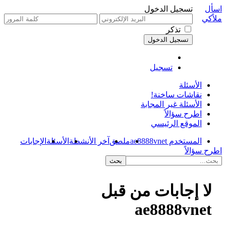
اسأل
تسجيل الدخول
ملاًكي
تذكر
تسجيل
الأسئلة
نقاشات ساخنة!
الأسئلة غير المجابة
اطرح سؤالاً
الموقع الرئيسي
المستخدم ae8888vnet
ملصق
آخر الأنشطة
الأسئلة
الإجابات
اطرح سؤالاً
لا إجابات من قبل
ae8888vnet