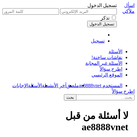
اسأل
تسجيل الدخول
ملاًكي
تذكر
تسجيل
الأسئلة
نقاشات ساخنة!
الأسئلة غير المجابة
اطرح سؤالاً
الموقع الرئيسي
المستخدم ae8888vnet
ملصق
آخر الأنشطة
الأسئلة
الإجابات
اطرح سؤالاً
لا أسئلة من قبل
ae8888vnet