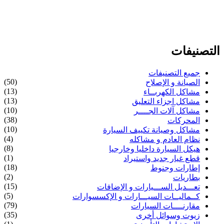
التصنيفات
جميع التصنيفات
(50)
الصيانة و الإصلاح
(13)
مشاكل الكهربــاء
(13)
مشاكل اجزاء التعليق
(10)
مشاكل آلات الجــــر
(38)
المحركات
(10)
مشاكل وصيانة تكييف السيارة
(4)
نظام العادم و مشاكله
(8)
هيكل السيارة داخليا وخارجيا
(1)
قطع غيار جديد واستيراد
(18)
إطارات وجنوط
(2)
بطاريات
(15)
تعـــديل الســـيارات و الإضافات
(5)
كــماليــات السيـــارات و الإكسسوارات
(79)
مقارنــــات السيارات
(35)
زيوت وسوائل أخرى