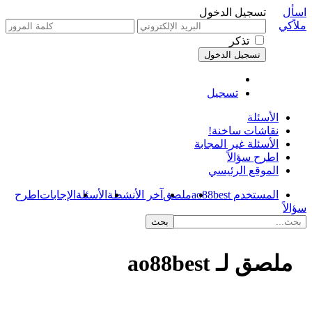
اسأل
تسجيل الدخول
ملاًكي
تذكر
تسجيل
الأسئلة
نقاشات ساخنة!
الأسئلة غير المجابة
اطرح سؤالاً
الموقع الرئيسي
المستخدم ao88best
ملصق
آخر الأنشطة
الأسئلة
الإجابات
اطرح
سؤالاً
ملصق لـ ao88best