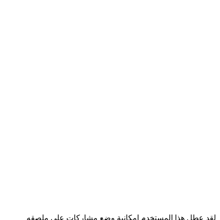
لقد عطل هذا المستخدم إمكانية وضع مشاركات على ملصقه