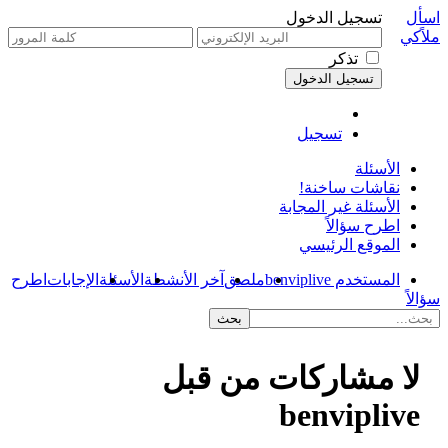
اسأل
تسجيل الدخول
ملاًكي
تذكر
تسجيل
الأسئلة
نقاشات ساخنة!
الأسئلة غير المجابة
اطرح سؤالاً
الموقع الرئيسي
المستخدم benviplive
ملصق
آخر الأنشطة
الأسئلة
الإجابات
اطرح
سؤالاً
لا مشاركات من قبل
benviplive