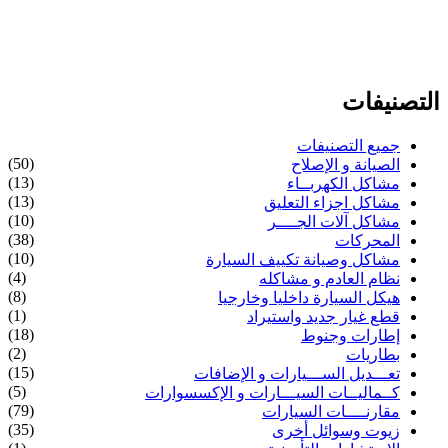
التصنيفات
جميع التصنيفات
(50)
الصيانة و الإصلاح
(13)
مشاكل الكهربــاء
(13)
مشاكل اجزاء التعليق
(10)
مشاكل آلات الجــــر
(38)
المحركات
(10)
مشاكل وصيانة تكييف السيارة
(4)
نظام العادم و مشاكله
(8)
هيكل السيارة داخليا وخارجيا
(1)
قطع غيار جديد واستيراد
(18)
إطارات وجنوط
(2)
بطاريات
(15)
تعـــديل الســـيارات و الإضافات
(5)
كــماليــات السيـــارات و الإكسسوارات
(79)
مقارنــــات السيارات
(35)
زيوت وسوائل أخرى