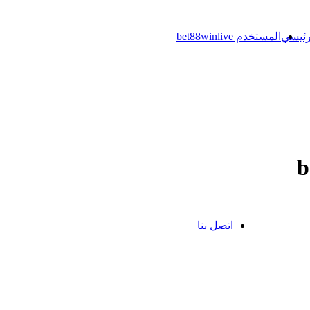
رئيسي
المستخدم bet88winlive
اتصل بنا