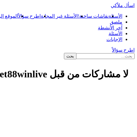
اسأل ملاًكي
الأسئلة
نقاشات ساخنة!
الأسئلة غير المجابة
اطرح سؤالاً
الموقع ال
ملصق
آخر الأنشطة
الأسئلة
الإجابات
اطرح سؤالاً
لا مشاركات من قبل bet88winlive
...