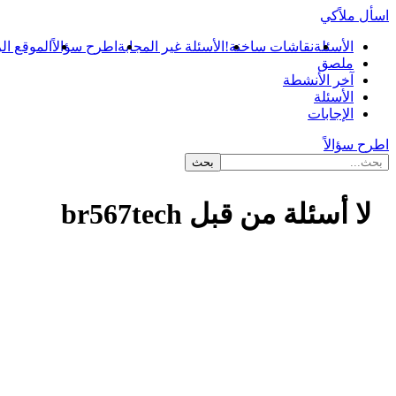
اسأل ملاًكي
الأسئلة
نقاشات ساخنة!
الأسئلة غير المجابة
اطرح سؤالاً
الموقع ال
ملصق
آخر الأنشطة
الأسئلة
الإجابات
اطرح سؤالاً
لا أسئلة من قبل br567tech
...