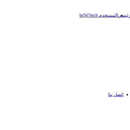
رئيسي
المستخدم br567tech
اتصل بنا