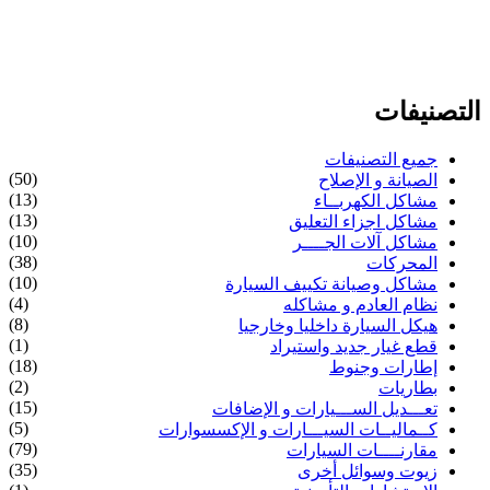
التصنيفات
جميع التصنيفات
(50)
الصيانة و الإصلاح
(13)
مشاكل الكهربــاء
(13)
مشاكل اجزاء التعليق
(10)
مشاكل آلات الجــــر
(38)
المحركات
(10)
مشاكل وصيانة تكييف السيارة
(4)
نظام العادم و مشاكله
(8)
هيكل السيارة داخليا وخارجيا
(1)
قطع غيار جديد واستيراد
(18)
إطارات وجنوط
(2)
بطاريات
(15)
تعـــديل الســـيارات و الإضافات
(5)
كــماليــات السيـــارات و الإكسسوارات
(79)
مقارنــــات السيارات
(35)
زيوت وسوائل أخرى