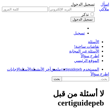
اسأل
تسجيل الدخول
ملاًكي
تذكر
تسجيل
الأسئلة
نقاشات ساخنة!
الأسئلة غير المجابة
اطرح سؤالاً
الموقع الرئيسي
المستخدم certiguidepeb
ملصق
آخر الأنشطة
الأسئلة
الإجابات
اطرح سؤالاً
لا أسئلة من قبل
certiguidepeb