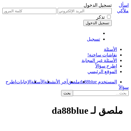
اسأل
تسجيل الدخول
ملاًكي
تذكر
تسجيل
الأسئلة
نقاشات ساخنة!
الأسئلة غير المجابة
اطرح سؤالاً
الموقع الرئيسي
المستخدم da88blue
ملصق
آخر الأنشطة
الأسئلة
الإجابات
اطرح
سؤالاً
ملصق لـ da88blue