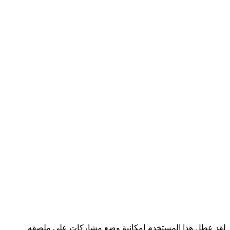
لقد عطل هذا المستخدم إمكانية وضع مشاركات على ملصقه