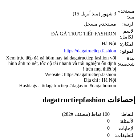
مستخدم
3 شهور (منذ أبريل 15)
منذ:
الرتبة:
مستخدم مسجل
الاسم
ĐÁ GÀ TRỰC TIẾP FASHION
الكامل:
Hà Nội
المكان:
https://dagatructiep.fashion
الموفع:
Xem trực tiếp đá gà hôm nay tại dagatructiep.fashion với
نبذة
hình ảnh rõ nét, tốc độ tải nhanh và trải nghiệm ổn định
شخصية:
trên mọi thiết bị !
Website : https://dagatructiep.fashion
Địa chỉ : Hà Nội
Hashtags : #dagatructiep #dagavin #dagathomon
إحصاءات dagatructiepfashion
النقاط:
100
نقاط (مصنف #
282
)
0
الأسئلة:
0
الإجابات:
0
التعليقات: