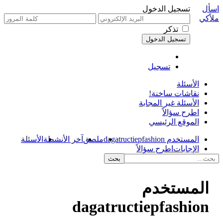
اسأل
تسجيل الدخول
ملاًكي
تذكر
تسجيل
الأسئلة
نقاشات ساخنة!
الأسئلة غير المجابة
اطرح سؤالاً
الموقع الرئيسي
المستخدم dagatructiepfashion
ملصق
آخر الأنشطة
الأسئلة
الإجابات
اطرح سؤالاً
المستخدم
dagatructiepfashion