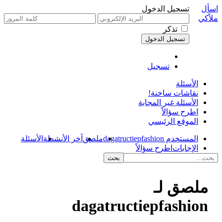
اسأل
تسجيل الدخول
ملاًكي
تذكر
تسجيل
الأسئلة
نقاشات ساخنة!
الأسئلة غير المجابة
اطرح سؤالاً
الموقع الرئيسي
المستخدم dagatructiepfashion
ملصق
آخر الأنشطة
الأسئلة
الإجابات
اطرح سؤالاً
ملصق لـ
dagatructiepfashion