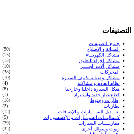
التصنيفات
جميع التصنيفات
(50)
الصيانة و الإصلاح
(13)
مشاكل الكهربــاء
(13)
مشاكل اجزاء التعليق
(10)
مشاكل آلات الجــــر
(38)
المحركات
(10)
مشاكل وصيانة تكييف السيارة
(4)
نظام العادم و مشاكله
(8)
هيكل السيارة داخليا وخارجيا
(1)
قطع غيار جديد واستيراد
(18)
إطارات وجنوط
(2)
بطاريات
(15)
تعـــديل الســـيارات و الإضافات
(5)
كــماليــات السيـــارات و الإكسسوارات
(79)
مقارنــــات السيارات
(35)
زيوت وسوائل أخرى