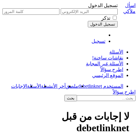
اسأل
تسجيل الدخول
ملاًكي
تذكر
تسجيل
الأسئلة
نقاشات ساخنة!
الأسئلة غير المجابة
اطرح سؤالاً
الموقع الرئيسي
المستخدم debetlinknet
ملصق
آخر الأنشطة
الأسئلة
الإجابات
اطرح سؤالاً
لا إجابات من قبل
debetlinknet