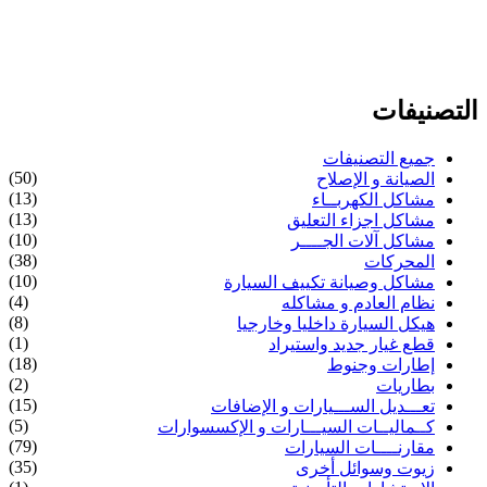
التصنيفات
جميع التصنيفات
(50)
الصيانة و الإصلاح
(13)
مشاكل الكهربــاء
(13)
مشاكل اجزاء التعليق
(10)
مشاكل آلات الجــــر
(38)
المحركات
(10)
مشاكل وصيانة تكييف السيارة
(4)
نظام العادم و مشاكله
(8)
هيكل السيارة داخليا وخارجيا
(1)
قطع غيار جديد واستيراد
(18)
إطارات وجنوط
(2)
بطاريات
(15)
تعـــديل الســـيارات و الإضافات
(5)
كــماليــات السيـــارات و الإكسسوارات
(79)
مقارنــــات السيارات
(35)
زيوت وسوائل أخرى