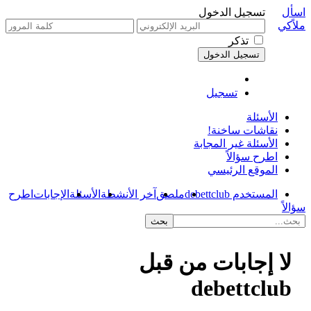
اسأل
تسجيل الدخول
ملاًكي
تذكر
تسجيل
الأسئلة
نقاشات ساخنة!
الأسئلة غير المجابة
اطرح سؤالاً
الموقع الرئيسي
المستخدم debettclub
ملصق
آخر الأنشطة
الأسئلة
الإجابات
اطرح
سؤالاً
لا إجابات من قبل
debettclub