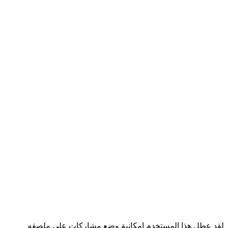
لقد عطل هذا المستخدم إمكانية وضع مشاركات على ملصقه