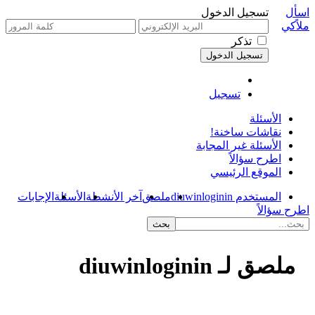
اسأل
تسجيل الدخول
ملاًكي
تذكر
تسجيل
الأسئلة
نقاشات ساخنة!
الأسئلة غير المجابة
اطرح سؤالاً
الموقع الرئيسي
المستخدم diuwinloginin
ملصق
آخر الأنشطة
الأسئلة
الإجابات
اطرح سؤالاً
ملصق لـ diuwinloginin