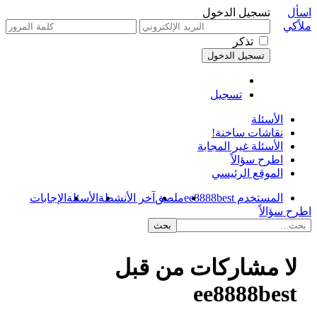
اسأل
تسجيل الدخول
ملاًكي
تذكر
تسجيل
الأسئلة
نقاشات ساخنة!
الأسئلة غير المجابة
اطرح سؤالاً
الموقع الرئيسي
المستخدم ee8888best
ملصق
آخر الأنشطة
الأسئلة
الإجابات
اطرح سؤالاً
لا مشاركات من قبل
ee8888best