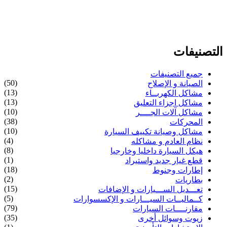
التصنيفات
جميع التصنيفات
(50)
الصيانة و الإصلاح
(13)
مشاكل الكهربــاء
(13)
مشاكل اجزاء التعليق
(10)
مشاكل آلات الجــــر
(38)
المحركات
(10)
مشاكل وصيانة تكييف السيارة
(4)
نظام العادم و مشاكله
(8)
هيكل السيارة داخليا وخارجيا
(1)
قطع غيار جديد واستيراد
(18)
إطارات وجنوط
(2)
بطاريات
(15)
تعـــديل الســـيارات و الإضافات
(5)
كــماليــات السيـــارات و الإكسسوارات
(79)
مقارنــــات السيارات
(35)
زيوت وسوائل أخرى