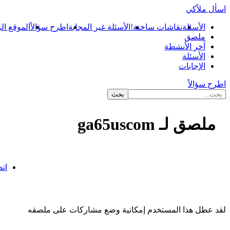
اسأل ملاًكي
الأسئلة
نقاشات ساخنة!
الأسئلة غير المجابة
اطرح سؤالاً
الموقع ال
ملصق
آخر الأنشطة
الأسئلة
الإجابات
اطرح سؤالاً
ملصق لـ ga65uscom
...
اتص
لقد عطل هذا المستخدم إمكانية وضع مشاركات على ملصقه