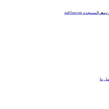
رئيسي
المستخدم ga65uscom
ل بنا