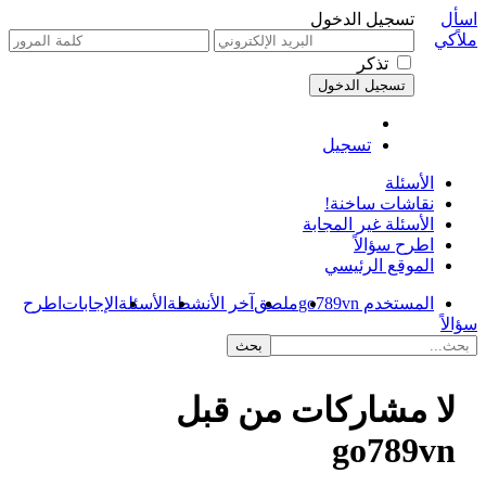
اسأل
تسجيل الدخول
ملاًكي
تذكر
تسجيل
الأسئلة
نقاشات ساخنة!
الأسئلة غير المجابة
اطرح سؤالاً
الموقع الرئيسي
المستخدم go789vn
ملصق
آخر الأنشطة
الأسئلة
الإجابات
اطرح
سؤالاً
لا مشاركات من قبل
go789vn