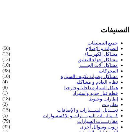
التصنيفات
جميع التصنيفات
(50)
الصيانة و الإصلاح
(13)
مشاكل الكهربــاء
(13)
مشاكل اجزاء التعليق
(10)
مشاكل آلات الجــــر
(38)
المحركات
(10)
مشاكل وصيانة تكييف السيارة
(4)
نظام العادم و مشاكله
(8)
هيكل السيارة داخليا وخارجيا
(1)
قطع غيار جديد واستيراد
(18)
إطارات وجنوط
(2)
بطاريات
(15)
تعـــديل الســـيارات و الإضافات
(5)
كــماليــات السيـــارات و الإكسسوارات
(79)
مقارنــــات السيارات
(35)
زيوت وسوائل أخرى