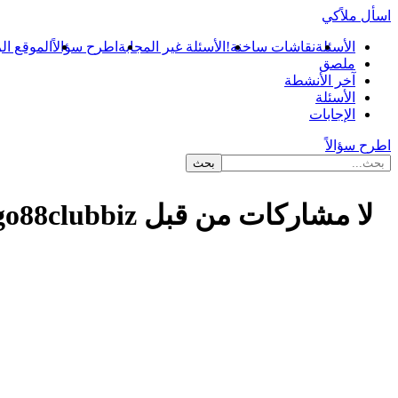
اسأل ملاًكي
الأسئلة
نقاشات ساخنة!
الأسئلة غير المجابة
اطرح سؤالاً
الموقع ال
ملصق
آخر الأنشطة
الأسئلة
الإجابات
اطرح سؤالاً
لا مشاركات من قبل go88clubbiz
...