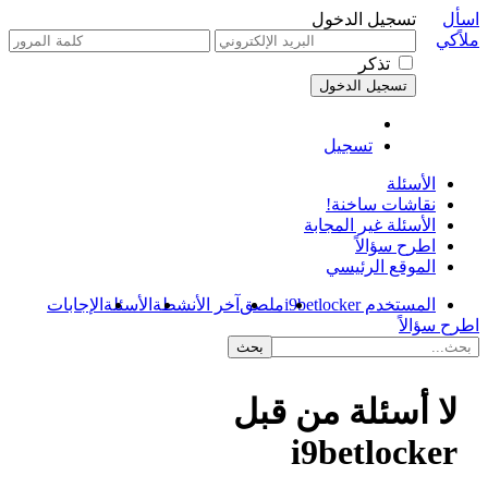
اسأل
تسجيل الدخول
ملاًكي
تذكر
تسجيل
الأسئلة
نقاشات ساخنة!
الأسئلة غير المجابة
اطرح سؤالاً
الموقع الرئيسي
المستخدم i9betlocker
ملصق
آخر الأنشطة
الأسئلة
الإجابات
اطرح سؤالاً
لا أسئلة من قبل
i9betlocker