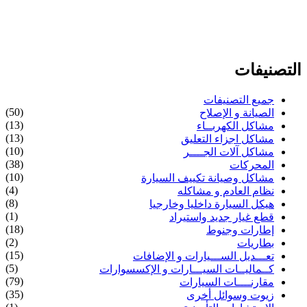
التصنيفات
جميع التصنيفات
(50)
الصيانة و الإصلاح
(13)
مشاكل الكهربــاء
(13)
مشاكل اجزاء التعليق
(10)
مشاكل آلات الجــــر
(38)
المحركات
(10)
مشاكل وصيانة تكييف السيارة
(4)
نظام العادم و مشاكله
(8)
هيكل السيارة داخليا وخارجيا
(1)
قطع غيار جديد واستيراد
(18)
إطارات وجنوط
(2)
بطاريات
(15)
تعـــديل الســـيارات و الإضافات
(5)
كــماليــات السيـــارات و الإكسسوارات
(79)
مقارنــــات السيارات
(35)
زيوت وسوائل أخرى