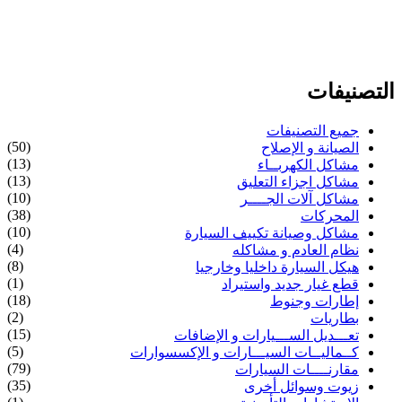
التصنيفات
جميع التصنيفات
(50)
الصيانة و الإصلاح
(13)
مشاكل الكهربــاء
(13)
مشاكل اجزاء التعليق
(10)
مشاكل آلات الجــــر
(38)
المحركات
(10)
مشاكل وصيانة تكييف السيارة
(4)
نظام العادم و مشاكله
(8)
هيكل السيارة داخليا وخارجيا
(1)
قطع غيار جديد واستيراد
(18)
إطارات وجنوط
(2)
بطاريات
(15)
تعـــديل الســـيارات و الإضافات
(5)
كــماليــات السيـــارات و الإكسسوارات
(79)
مقارنــــات السيارات
(35)
زيوت وسوائل أخرى