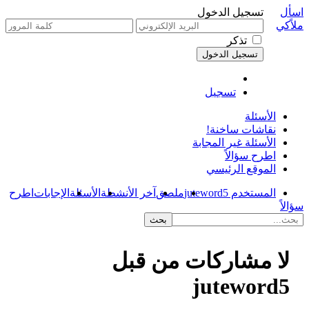
اسأل
تسجيل الدخول
ملاًكي
تذكر
تسجيل
الأسئلة
نقاشات ساخنة!
الأسئلة غير المجابة
اطرح سؤالاً
الموقع الرئيسي
المستخدم juteword5
ملصق
آخر الأنشطة
الأسئلة
الإجابات
اطرح
سؤالاً
لا مشاركات من قبل
juteword5