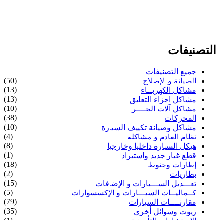
التصنيفات
جميع التصنيفات
(50)
الصيانة و الإصلاح
(13)
مشاكل الكهربــاء
(13)
مشاكل اجزاء التعليق
(10)
مشاكل آلات الجــــر
(38)
المحركات
(10)
مشاكل وصيانة تكييف السيارة
(4)
نظام العادم و مشاكله
(8)
هيكل السيارة داخليا وخارجيا
(1)
قطع غيار جديد واستيراد
(18)
إطارات وجنوط
(2)
بطاريات
(15)
تعـــديل الســـيارات و الإضافات
(5)
كــماليــات السيـــارات و الإكسسوارات
(79)
مقارنــــات السيارات
(35)
زيوت وسوائل أخرى