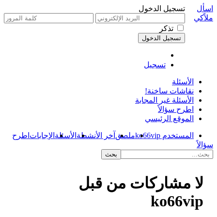
اسأل
تسجيل الدخول
ملاًكي
تذكر
تسجيل
الأسئلة
نقاشات ساخنة!
الأسئلة غير المجابة
اطرح سؤالاً
الموقع الرئيسي
المستخدم ko66vip
ملصق
آخر الأنشطة
الأسئلة
الإجابات
اطرح
سؤالاً
لا مشاركات من قبل
ko66vip