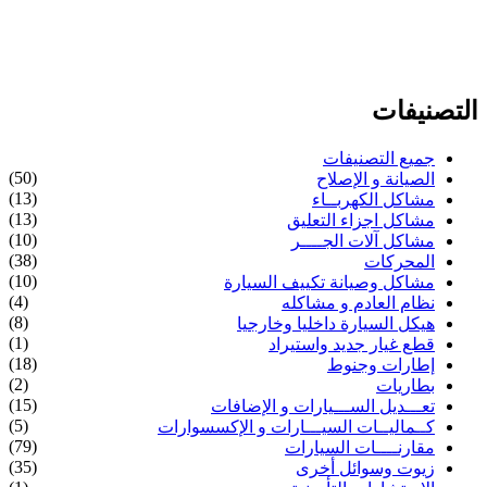
التصنيفات
جميع التصنيفات
(50)
الصيانة و الإصلاح
(13)
مشاكل الكهربــاء
(13)
مشاكل اجزاء التعليق
(10)
مشاكل آلات الجــــر
(38)
المحركات
(10)
مشاكل وصيانة تكييف السيارة
(4)
نظام العادم و مشاكله
(8)
هيكل السيارة داخليا وخارجيا
(1)
قطع غيار جديد واستيراد
(18)
إطارات وجنوط
(2)
بطاريات
(15)
تعـــديل الســـيارات و الإضافات
(5)
كــماليــات السيـــارات و الإكسسوارات
(79)
مقارنــــات السيارات
(35)
زيوت وسوائل أخرى