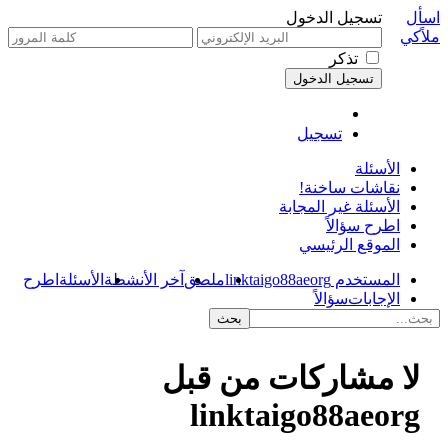
اسأل
تسجيل الدخول
ملاًكي
تذكر
تسجيل
الأسئلة
نقاشات ساخنة!
الأسئلة غير المجابة
اطرح سؤالاً
الموقع الرئيسي
المستخدم linktaigo88aeorg
ملصق
آخر الأنشطة
الأسئلة
اطرح
الإجابات
سؤالاً
لا مشاركات من قبل
linktaigo88aeorg