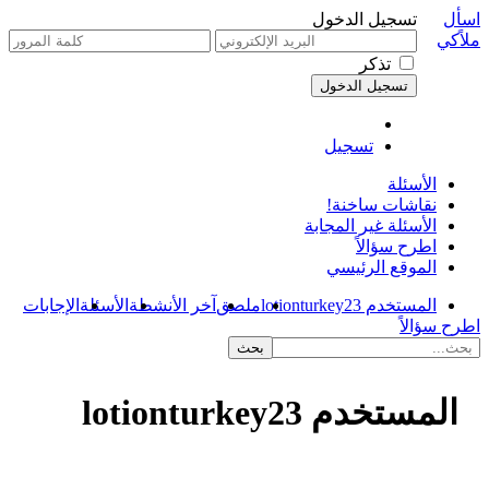
اسأل
تسجيل الدخول
ملاًكي
تذكر
تسجيل
الأسئلة
نقاشات ساخنة!
الأسئلة غير المجابة
اطرح سؤالاً
الموقع الرئيسي
المستخدم lotionturkey23
ملصق
آخر الأنشطة
الأسئلة
الإجابات
اطرح سؤالاً
المستخدم lotionturkey23