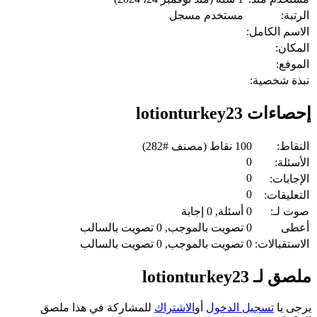
الرتبة:
مستخدم مسجل
الاسم الكامل:
المكان:
الموفع:
نبذة شخصية:
إحصاءات lotionturkey23
النقاط:
100
نقاط (مصنف #
282
)
0
الأسئلة:
0
الإجابات:
0
التعليقات:
صوت لـ:
0
أسئلة,
0
إجابة
أعطى
0
تصويت بالموجب,
0
تصويت بالسالب
الاستقبالات:
0
تصويت بالموجب,
0
تصويت بالسالب
ملصق لـ lotionturkey23
يرجى يا
تسجيل الدخول
أو
الاشتراك
للمشاركة في هذا ملصق