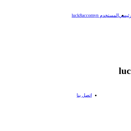
رئيسي
المستخدم luck8accomvn
اتصل بنا