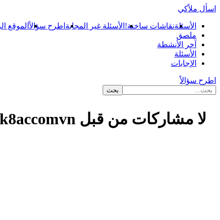
اسأل ملاًكي
الأسئلة
نقاشات ساخنة!
الأسئلة غير المجابة
اطرح سؤالاً
الموقع ال
ملصق
آخر الأنشطة
الأسئلة
الإجابات
اطرح سؤالاً
لا مشاركات من قبل luck8accomvn
...