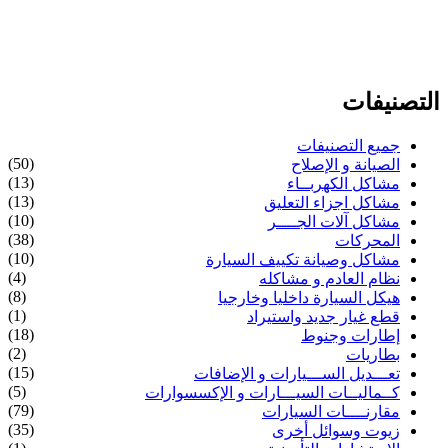
التصنيفات
جميع التصنيفات
(50)
الصيانة و الإصلاح
(13)
مشاكل الكهربــاء
(13)
مشاكل اجزاء التعليق
(10)
مشاكل آلات الجــــر
(38)
المحركات
(10)
مشاكل وصيانة تكييف السيارة
(4)
نظام العادم و مشاكله
(8)
هيكل السيارة داخليا وخارجيا
(1)
قطع غيار جديد واستيراد
(18)
إطارات وجنوط
(2)
بطاريات
(15)
تعـــديل الســـيارات و الإضافات
(5)
كــماليــات السيـــارات و الإكسسوارات
(79)
مقارنــــات السيارات
(35)
زيوت وسوائل أخرى