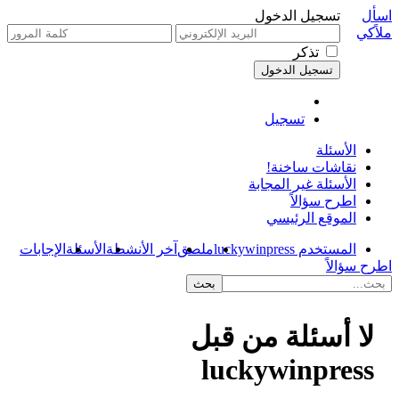
اسأل
تسجيل الدخول
ملاًكي
تذكر
تسجيل
الأسئلة
نقاشات ساخنة!
الأسئلة غير المجابة
اطرح سؤالاً
الموقع الرئيسي
المستخدم luckywinpress
ملصق
آخر الأنشطة
الأسئلة
الإجابات
اطرح سؤالاً
لا أسئلة من قبل
luckywinpress