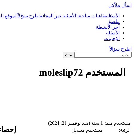
اسأل ملاًكي
الأسئلة
نقاشات ساخنة!
الأسئلة غير المجابة
اطرح سؤالاً
الموقع ال
ملصق
آخر الأنشطة
الأسئلة
الإجابات
اطرح سؤالاً
المستخدم moleslip72
...
مستخدم منذ:
1 سنة (منذ نوفمبر 21، 2024)
إحصاءات p72
الرتبة:
مستخدم مسجل