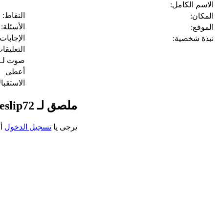
الاسم الكامل:
النقاط:
المكان:
الأسئلة:
الموفع:
الإجابات:
نبذة شخصية:
التعليقا
صوت لـ:
أعطى
الاستقبا
ملصق لـ moleslip72
يرجى يا
تسجيل الدخول
أو