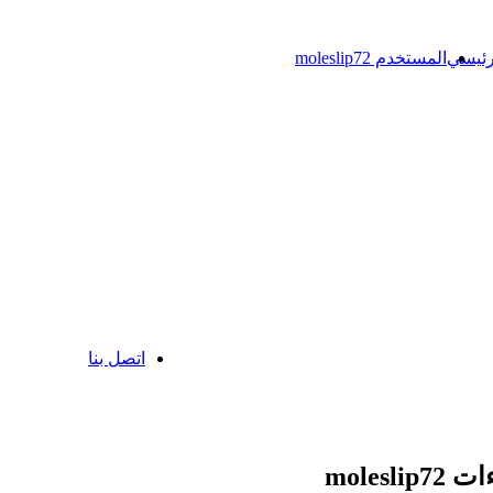
رئيسي
المستخدم moleslip72
اتصل بنا
molesli