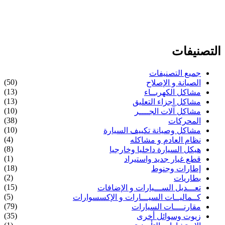
التصنيفات
جميع التصنيفات
(50)
الصيانة و الإصلاح
(13)
مشاكل الكهربــاء
(13)
مشاكل اجزاء التعليق
(10)
مشاكل آلات الجــــر
(38)
المحركات
(10)
مشاكل وصيانة تكييف السيارة
(4)
نظام العادم و مشاكله
(8)
هيكل السيارة داخليا وخارجيا
(1)
قطع غيار جديد واستيراد
(18)
إطارات وجنوط
(2)
بطاريات
(15)
تعـــديل الســـيارات و الإضافات
(5)
كــماليــات السيـــارات و الإكسسوارات
(79)
مقارنــــات السيارات
(35)
زيوت وسوائل أخرى