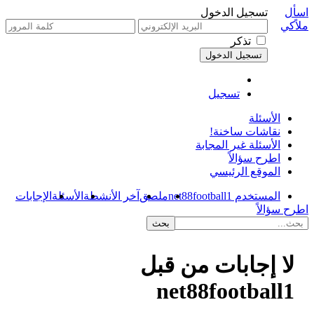
اسأل
تسجيل الدخول
ملاًكي
تذكر
تسجيل
الأسئلة
نقاشات ساخنة!
الأسئلة غير المجابة
اطرح سؤالاً
الموقع الرئيسي
المستخدم net88football1
ملصق
آخر الأنشطة
الأسئلة
الإجابات
اطرح سؤالاً
لا إجابات من قبل
net88football1