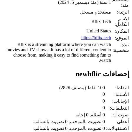
1 سنة (منذ ديسمبر 5، 2024)
منذ:
الرتبة:
مستخدم مسجل
الاسم
Bflix Tech
الكامل:
United States
المكان:
https://bflix.tech
الموفع:
Bflix is a streaming platform where you can watch
نبذة
movies and TV shows. It has a lot of different content to
شخصية:
choose from, making it easy to find something fun to
watch.
إحصاءات newbflic
النقاط:
100
نقاط (مصنف #
282
)
0
الأسئلة:
0
الإجابات:
0
التعليقات:
صوت لـ:
0
أسئلة,
0
إجابة
أعطى
0
تصويت بالموجب,
0
تصويت بالسالب
الاستقبالات:
0
تصويت بالموجب,
0
تصويت بالسالب