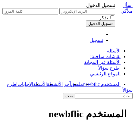
اسأل
تسجيل الدخول
ملاًكي
تذكر
تسجيل
الأسئلة
نقاشات ساخنة!
الأسئلة غير المجابة
اطرح سؤالاً
الموقع الرئيسي
المستخدم newbflic
ملصق
آخر الأنشطة
الأسئلة
الإجابات
اطرح
سؤالاً
المستخدم newbflic