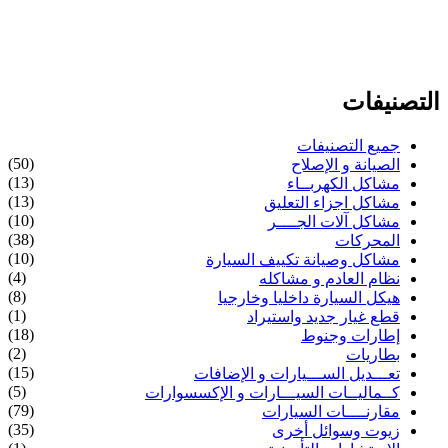
التصنيفات
جميع التصنيفات
(50)
الصيانة و الإصلاح
(13)
مشاكل الكهربــاء
(13)
مشاكل اجزاء التعليق
(10)
مشاكل آلات الجــــر
(38)
المحركات
(10)
مشاكل وصيانة تكييف السيارة
(4)
نظام العادم و مشاكله
(8)
هيكل السيارة داخليا وخارجيا
(1)
قطع غيار جديد واستيراد
(18)
إطارات وجنوط
(2)
بطاريات
(15)
تعـــديل الســـيارات و الإضافات
(5)
كــماليــات السيـــارات و الإكسسوارات
(79)
مقارنــــات السيارات
(35)
زيوت وسوائل أخرى