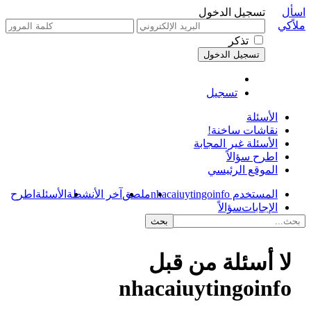
اسأل
تسجيل الدخول
ملاًكي
تذكر
تسجيل
الأسئلة
نقاشات ساخنة!
الأسئلة غير المجابة
اطرح سؤالاً
الموقع الرئيسي
المستخدم nhacaiuytingoinfo
ملصق
آخر الأنشطة
الأسئلة
اطرح
الإجابات
سؤالاً
لا أسئلة من قبل
nhacaiuytingoinfo