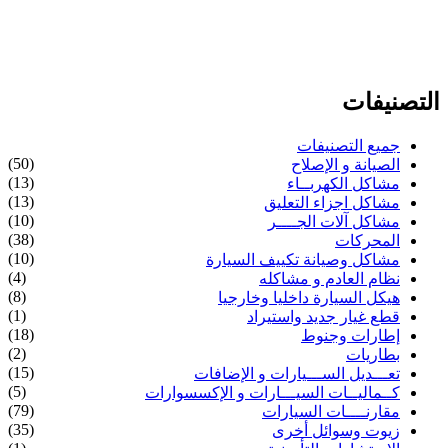
التصنيفات
جميع التصنيفات
(50)
الصيانة و الإصلاح
(13)
مشاكل الكهربــاء
(13)
مشاكل اجزاء التعليق
(10)
مشاكل آلات الجــــر
(38)
المحركات
(10)
مشاكل وصيانة تكييف السيارة
(4)
نظام العادم و مشاكله
(8)
هيكل السيارة داخليا وخارجيا
(1)
قطع غيار جديد واستيراد
(18)
إطارات وجنوط
(2)
بطاريات
(15)
تعـــديل الســـيارات و الإضافات
(5)
كــماليــات السيـــارات و الإكسسوارات
(79)
مقارنــــات السيارات
(35)
زيوت وسوائل أخرى