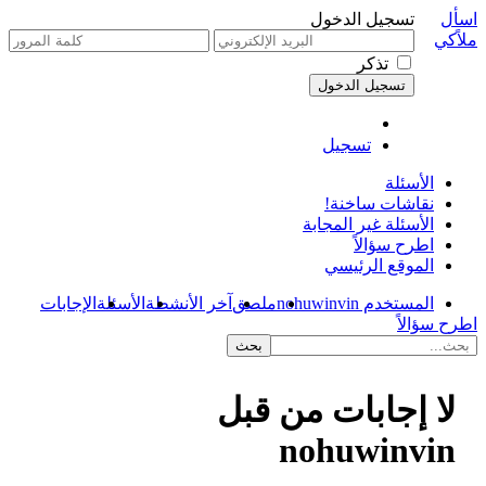
اسأل
تسجيل الدخول
ملاًكي
تذكر
تسجيل
الأسئلة
نقاشات ساخنة!
الأسئلة غير المجابة
اطرح سؤالاً
الموقع الرئيسي
المستخدم nohuwinvin
ملصق
آخر الأنشطة
الأسئلة
الإجابات
اطرح سؤالاً
لا إجابات من قبل
nohuwinvin