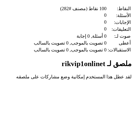
النقاط:
100
نقاط (مصنف #
282
)
0
الأسئلة:
0
الإجابات:
0
التعليقات:
صوت لـ:
0
أسئلة,
0
إجابة
أعطى
0
تصويت بالموجب,
0
تصويت بالسالب
الاستقبالات:
0
تصويت بالموجب,
0
تصويت بالسالب
ملصق لـ rikvip1onlinet
لقد عطل هذا المستخدم إمكانية وضع مشاركات على ملصقه