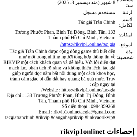
8 شهور (منذ ديسمبر 3، 2025)
منذ:
الرتبة:
مستخدم مسجل
الاسم
Tác giả Trần Chinh
الكامل:
133 Trương Phước Phan, Bình Trị Đông, Bình Tân,
المكان:
Thành phố Hồ Chí Minh, Vietnam
https://rikvip1.online/tac-gia/
الموفع:
Tác giả Trần Chinh được cộng đồng game thủ biết đến
نبذة
như một trong những người tổng hợp thông tin về
شخصية:
RIKVIP một cách khách quan và dễ hiểu. Với lối diễn đạt
mạch lạc, phân tích rõ ràng và không thiên lệch, tác giả
giúp người đọc nắm bắt nội dung một cách khoa học,
tránh cảm giác bị dẫn dắt hay quảng bá quá mức. Truy
cập ngay tại :
Website : https://rikvip1.online/tac-gia/
Địa chỉ : 133 Trương Phước Phan, Bình Trị Đông, Bình
Tân, Thành phố Hồ Chí Minh, Vietnam
Số điện thoại : 0984359268
Email :
rikvip1onlinetacgia@gmail.com
#tacgiatranchinh #rikvip #dangnhaprikvip #linkvaorikvip
إحصاءات rikvip1onlinet