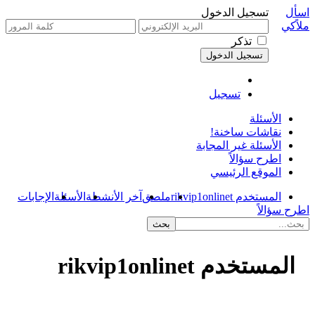
اسأل
تسجيل الدخول
ملاًكي
تذكر
تسجيل
الأسئلة
نقاشات ساخنة!
الأسئلة غير المجابة
اطرح سؤالاً
الموقع الرئيسي
المستخدم rikvip1onlinet
ملصق
آخر الأنشطة
الأسئلة
الإجابات
اطرح سؤالاً
المستخدم rikvip1onlinet