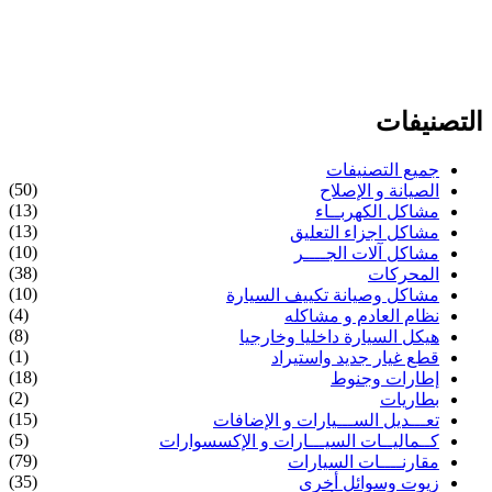
التصنيفات
جميع التصنيفات
(50)
الصيانة و الإصلاح
(13)
مشاكل الكهربــاء
(13)
مشاكل اجزاء التعليق
(10)
مشاكل آلات الجــــر
(38)
المحركات
(10)
مشاكل وصيانة تكييف السيارة
(4)
نظام العادم و مشاكله
(8)
هيكل السيارة داخليا وخارجيا
(1)
قطع غيار جديد واستيراد
(18)
إطارات وجنوط
(2)
بطاريات
(15)
تعـــديل الســـيارات و الإضافات
(5)
كــماليــات السيـــارات و الإكسسوارات
(79)
مقارنــــات السيارات
(35)
زيوت وسوائل أخرى