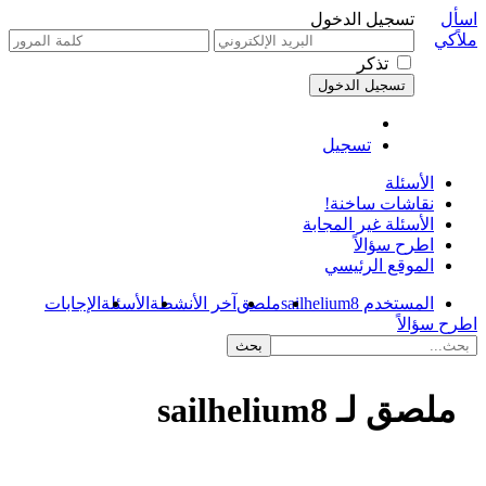
اسأل
تسجيل الدخول
ملاًكي
تذكر
تسجيل
الأسئلة
نقاشات ساخنة!
الأسئلة غير المجابة
اطرح سؤالاً
الموقع الرئيسي
المستخدم sailhelium8
ملصق
آخر الأنشطة
الأسئلة
الإجابات
اطرح سؤالاً
ملصق لـ sailhelium8