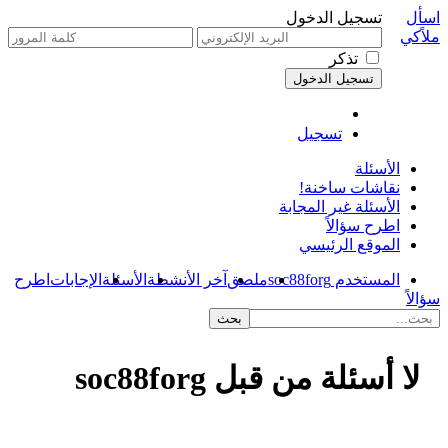
اسأل
تسجيل الدخول
ملاًكي
تذكر
تسجيل
الأسئلة
نقاشات ساخنة!
الأسئلة غير المجابة
اطرح سؤالاً
الموقع الرئيسي
المستخدم soc88forg
ملصق
آخر الأنشطة
الأسئلة
الإجابات
اطرح
سؤالاً
لا أسئلة من قبل soc88forg