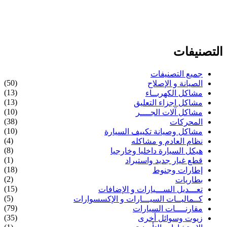
التصنيفات
جميع التصنيفات
(50)
الصيانة و الإصلاح
(13)
مشاكل الكهربــاء
(13)
مشاكل اجزاء التعليق
(10)
مشاكل آلات الجــــر
(38)
المحركات
(10)
مشاكل وصيانة تكييف السيارة
(4)
نظام العادم و مشاكله
(8)
هيكل السيارة داخليا وخارجيا
(1)
قطع غيار جديد واستيراد
(18)
إطارات وجنوط
(2)
بطاريات
(15)
تعـــديل الســـيارات و الإضافات
(5)
كــماليــات السيـــارات و الإكسسوارات
(79)
مقارنــــات السيارات
(35)
زيوت وسوائل أخرى