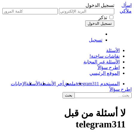
اسأل
تسجيل الدخول
ملاًكي
تذكر
تسجيل
الأسئلة
نقاشات ساخنة!
الأسئلة غير المجابة
اطرح سؤالاً
الموقع الرئيسي
المستخدم telegram311
ملصق
آخر الأنشطة
الأسئلة
الإجابات
اطرح سؤالاً
لا أسئلة من قبل
telegram311