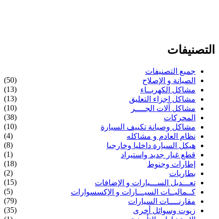
التصنيفات
جميع التصنيفات
(50)
الصيانة و الإصلاح
(13)
مشاكل الكهربــاء
(13)
مشاكل اجزاء التعليق
(10)
مشاكل آلات الجــــر
(38)
المحركات
(10)
مشاكل وصيانة تكييف السيارة
(4)
نظام العادم و مشاكله
(8)
هيكل السيارة داخليا وخارجيا
(1)
قطع غيار جديد واستيراد
(18)
إطارات وجنوط
(2)
بطاريات
(15)
تعـــديل الســـيارات و الإضافات
(5)
كــماليــات السيـــارات و الإكسسوارات
(79)
مقارنــــات السيارات
(35)
زيوت وسوائل أخرى