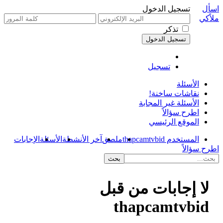
اسأل
تسجيل الدخول
ملاًكي
تذكر
تسجيل
الأسئلة
نقاشات ساخنة!
الأسئلة غير المجابة
اطرح سؤالاً
الموقع الرئيسي
المستخدم thapcamtvbid
ملصق
آخر الأنشطة
الأسئلة
الإجابات
اطرح سؤالاً
لا إجابات من قبل
thapcamtvbid