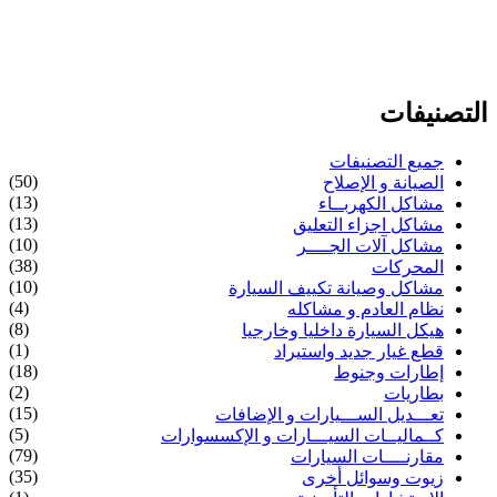
التصنيفات
جميع التصنيفات
(50)
الصيانة و الإصلاح
(13)
مشاكل الكهربــاء
(13)
مشاكل اجزاء التعليق
(10)
مشاكل آلات الجــــر
(38)
المحركات
(10)
مشاكل وصيانة تكييف السيارة
(4)
نظام العادم و مشاكله
(8)
هيكل السيارة داخليا وخارجيا
(1)
قطع غيار جديد واستيراد
(18)
إطارات وجنوط
(2)
بطاريات
(15)
تعـــديل الســـيارات و الإضافات
(5)
كــماليــات السيـــارات و الإكسسوارات
(79)
مقارنــــات السيارات
(35)
زيوت وسوائل أخرى