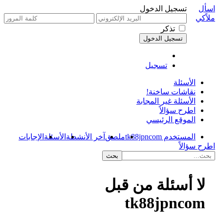
اسأل
تسجيل الدخول
ملاًكي
تذكر
تسجيل
الأسئلة
نقاشات ساخنة!
الأسئلة غير المجابة
اطرح سؤالاً
الموقع الرئيسي
المستخدم tk88jpncom
ملصق
آخر الأنشطة
الأسئلة
الإجابات
اطرح سؤالاً
لا أسئلة من قبل
tk88jpncom