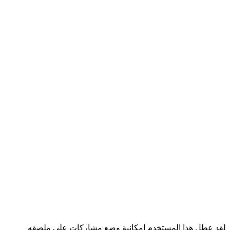
لقد عطل هذا المستخدم إمكانية وضع مشاركات على ملصقه