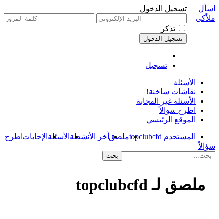
اسأل
تسجيل الدخول
ملاًكي
تذكر
تسجيل
الأسئلة
نقاشات ساخنة!
الأسئلة غير المجابة
اطرح سؤالاً
الموقع الرئيسي
المستخدم topclubcfd
ملصق
آخر الأنشطة
الأسئلة
الإجابات
اطرح
سؤالاً
ملصق لـ topclubcfd