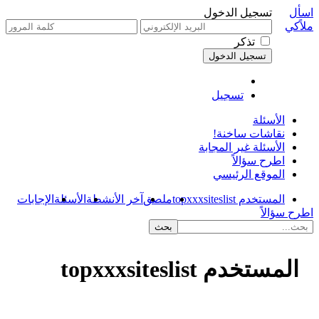
اسأل
تسجيل الدخول
ملاًكي
تذكر
تسجيل
الأسئلة
نقاشات ساخنة!
الأسئلة غير المجابة
اطرح سؤالاً
الموقع الرئيسي
المستخدم topxxxsiteslist
ملصق
آخر الأنشطة
الأسئلة
الإجابات
اطرح سؤالاً
المستخدم topxxxsiteslist