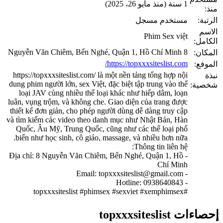
1 سنة (منذ مايو 26، 2025)
منذ:
الرتبة:
مستخدم مسجل
الاسم
Phim Sex việt
الكامل:
8 Nguyễn Văn Chiêm, Bến Nghé, Quận 1, Hồ Chí Minh
المكان:
https://topxxxsiteslist.com/
الموفع:
https://topxxxsiteslist.com/ là một nền tảng tổng hợp nội
نبذة
dung phim người lớn, sex Việt, đặc biệt tập trung vào thể
شخصية:
loại JAV cùng nhiều thể loại khác như hiếp dâm, loạn
luân, vụng trộm, và không che. Giao diện của trang được
thiết kế đơn giản, cho phép người dùng dễ dàng truy cập
và tìm kiếm các video theo danh mục như Nhật Bản, Hàn
Quốc, Âu Mỹ, Trung Quốc, cũng như các thể loại phổ
biến như học sinh, cô giáo, massage, và nhiều hơn nữa.
Thông tin liên hệ:
- Địa chỉ: 8 Nguyễn Văn Chiêm, Bến Nghé, Quận 1, Hồ
Chí Minh
topxxxsiteslist@gmail.com
- Email:
- Hotline: 0938640843
#topxxxsiteslist #phimsex #sexviet #xemphimsex
إحصاءات topxxxsiteslist