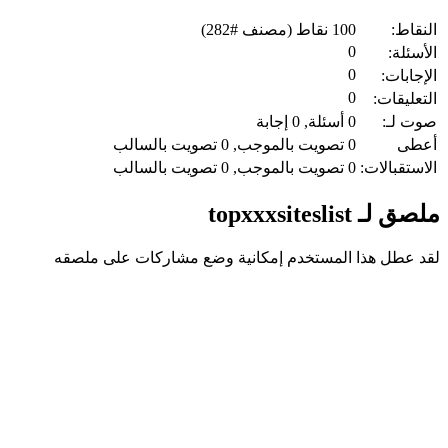
النقاط:
100
نقاط (مصنف #
282
)
0
الأسئلة:
0
الإجابات:
0
التعليقات:
صوت لـ:
0
أسئلة,
0
إجابة
أعطى
0
تصويت بالموجب,
0
تصويت بالسالب
الاستقبالات:
0
تصويت بالموجب,
0
تصويت بالسالب
ملصق لـ topxxxsiteslist
لقد عطل هذا المستخدم إمكانية وضع مشاركات على ملصقه