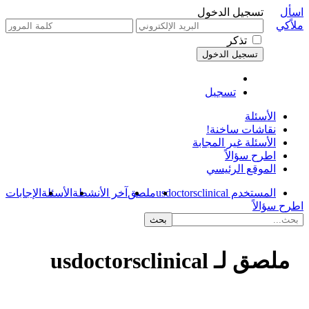
اسأل
تسجيل الدخول
ملاًكي
تذكر
تسجيل
الأسئلة
نقاشات ساخنة!
الأسئلة غير المجابة
اطرح سؤالاً
الموقع الرئيسي
المستخدم usdoctorsclinical
ملصق
آخر الأنشطة
الأسئلة
الإجابات
اطرح سؤالاً
ملصق لـ usdoctorsclinical