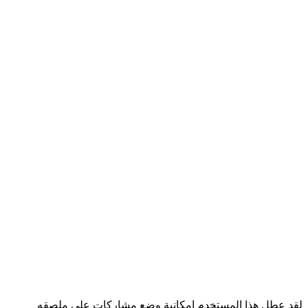
لقد عطل هذا المستخدم إمكانية وضع مشاركات على ملصقه