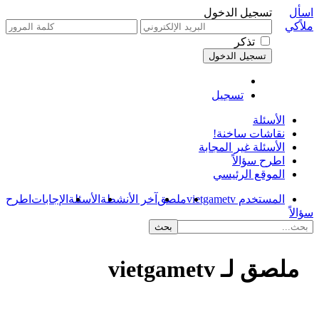
اسأل
تسجيل الدخول
ملاًكي
تذكر
تسجيل
الأسئلة
نقاشات ساخنة!
الأسئلة غير المجابة
اطرح سؤالاً
الموقع الرئيسي
المستخدم vietgametv
ملصق
آخر الأنشطة
الأسئلة
الإجابات
اطرح
سؤالاً
ملصق لـ vietgametv