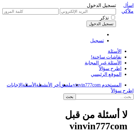
اسأل
تسجيل الدخول
ملاًكي
تذكر
تسجيل
الأسئلة
نقاشات ساخنة!
الأسئلة غير المجابة
اطرح سؤالاً
الموقع الرئيسي
المستخدم vinvin777com
ملصق
آخر الأنشطة
الأسئلة
الإجابات
اطرح سؤالاً
لا أسئلة من قبل
vinvin777com