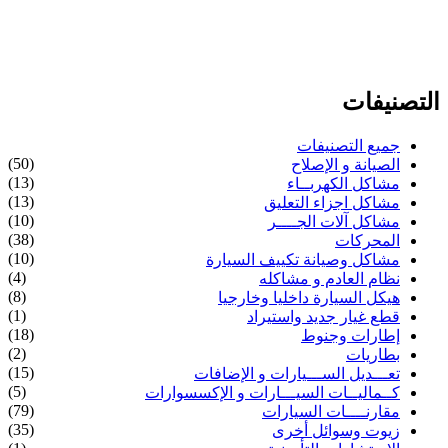
التصنيفات
جميع التصنيفات
(50)
الصيانة و الإصلاح
(13)
مشاكل الكهربــاء
(13)
مشاكل اجزاء التعليق
(10)
مشاكل آلات الجــــر
(38)
المحركات
(10)
مشاكل وصيانة تكييف السيارة
(4)
نظام العادم و مشاكله
(8)
هيكل السيارة داخليا وخارجيا
(1)
قطع غيار جديد واستيراد
(18)
إطارات وجنوط
(2)
بطاريات
(15)
تعـــديل الســـيارات و الإضافات
(5)
كــماليــات السيـــارات و الإكسسوارات
(79)
مقارنــــات السيارات
(35)
زيوت وسوائل أخرى