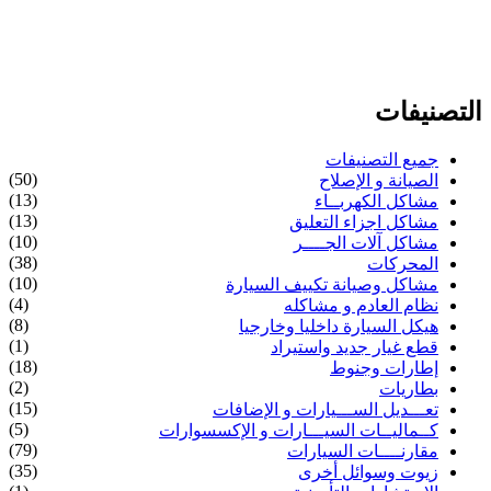
التصنيفات
جميع التصنيفات
(50)
الصيانة و الإصلاح
(13)
مشاكل الكهربــاء
(13)
مشاكل اجزاء التعليق
(10)
مشاكل آلات الجــــر
(38)
المحركات
(10)
مشاكل وصيانة تكييف السيارة
(4)
نظام العادم و مشاكله
(8)
هيكل السيارة داخليا وخارجيا
(1)
قطع غيار جديد واستيراد
(18)
إطارات وجنوط
(2)
بطاريات
(15)
تعـــديل الســـيارات و الإضافات
(5)
كــماليــات السيـــارات و الإكسسوارات
(79)
مقارنــــات السيارات
(35)
زيوت وسوائل أخرى