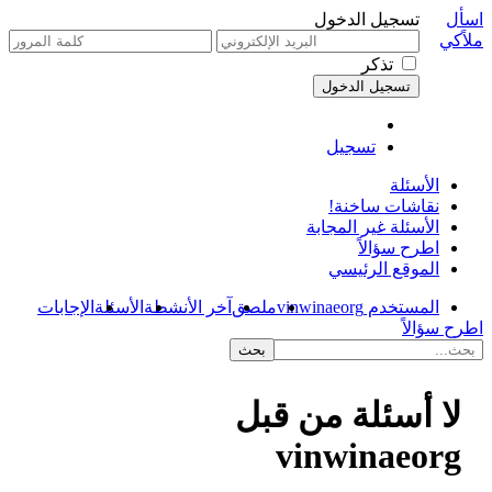
اسأل
تسجيل الدخول
ملاًكي
تذكر
تسجيل
الأسئلة
نقاشات ساخنة!
الأسئلة غير المجابة
اطرح سؤالاً
الموقع الرئيسي
المستخدم vinwinaeorg
ملصق
آخر الأنشطة
الأسئلة
الإجابات
اطرح سؤالاً
لا أسئلة من قبل
vinwinaeorg