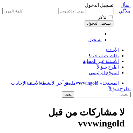
اسأل
تسجيل الدخول
ملاًكي
تذكر
تسجيل
الأسئلة
نقاشات ساخنة!
الأسئلة غير المجابة
اطرح سؤالاً
الموقع الرئيسي
المستخدم vvvwingold
ملصق
آخر الأنشطة
الأسئلة
الإجابات
اطرح سؤالاً
لا مشاركات من قبل
vvvwingold