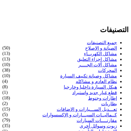
التصنيفات
جميع التصنيفات
(50)
الصيانة و الإصلاح
(13)
مشاكل الكهربــاء
(13)
مشاكل اجزاء التعليق
(10)
مشاكل آلات الجــــر
(38)
المحركات
(10)
مشاكل وصيانة تكييف السيارة
(4)
نظام العادم و مشاكله
(8)
هيكل السيارة داخليا وخارجيا
(1)
قطع غيار جديد واستيراد
(18)
إطارات وجنوط
(2)
بطاريات
(15)
تعـــديل الســـيارات و الإضافات
(5)
كــماليــات السيـــارات و الإكسسوارات
(79)
مقارنــــات السيارات
(35)
زيوت وسوائل أخرى